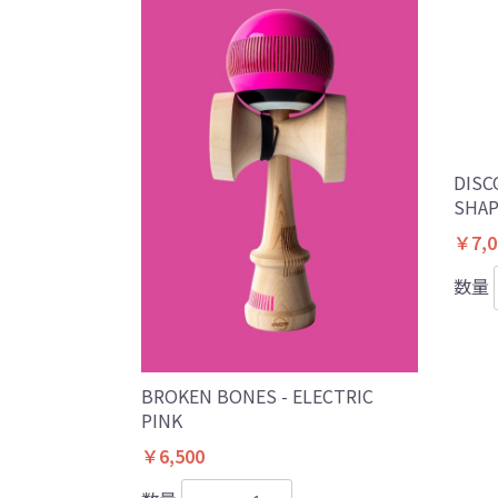
DISC
SHAP
￥7,0
数量
BROKEN BONES - ELECTRIC
PINK
￥6,500