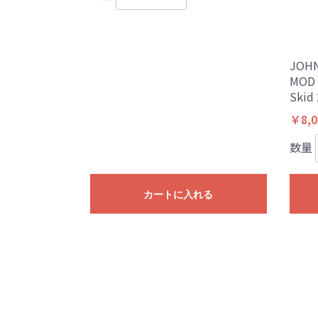
JOHN
MOD 
Skid 
￥8,0
数量
カートに入れる