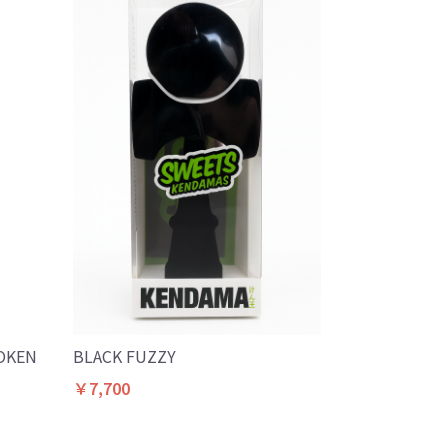
ROKEN
BLACK FUZZY
￥7,700